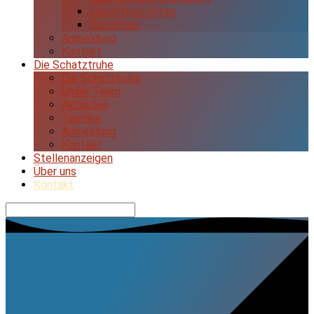
Leuchtturmalltag
Schultiger
Anmeldung
Kontakt
Die Schatztruhe
Die Schatztruhe
Unser Team
Aktuelles
Termine
Anmeldung
Kontakt
Stellenanzeigen
Über uns
Kontakt
Suche