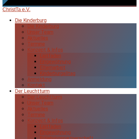
ChristTa e.V.
Die Kinderburg
Die Kinderburg
Unser Team
Aktuelles
Termine
Konzept & Infos
Leitfaden
Eingewöhnung
Elternarbeit
Kinderburgalltag
Anmeldung
Kontakt
Der Leuchtturm
Der Leuchtturm
Unser Team
Aktuelles
Termine
Konzept & Infos
Leitfaden
Eingewöhnung
Erziehungspartnerschaft