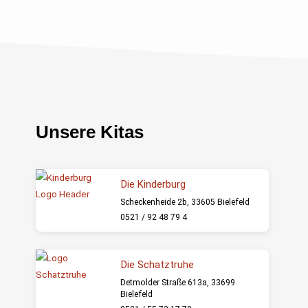
UT (Bildung und Teilhabe)
Unterstützung und
mmen das…
 es in seinem
d seinem Selbstwertgefühl
die Entwicklung eigener Ideen
eren und Erkennen…
Unsere Kitas
Die Kinderburg
Scheckenheide 2b, 33605 Bielefeld
0521 / 92 48 79 4
Die Schatztruhe
Detmolder Straße 613a, 33699
Bielefeld