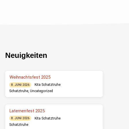
gehen wir in Anlehnung nach dem Berliner
Eingewöhnungsmodell vor, da wir gute
Erfahrungen damit gemacht haben. 1.
Grundphase Die…
Neuigkeiten
Weihnachtsfest 2025
Kita Schatztruhe
8. JUNI 2026
Schatztruhe
,
Uncategorized
Laternenfest 2025
Kita Schatztruhe
8. JUNI 2026
Schatztruhe