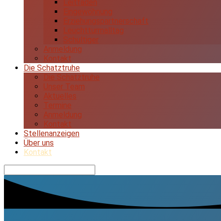
Leitfaden
Eingewöhnung
Erziehungspartnerschaft
Leuchtturmalltag
Schultiger
Anmeldung
Kontakt
Die Schatztruhe
Die Schatztruhe
Unser Team
Aktuelles
Termine
Anmeldung
Kontakt
Stellenanzeigen
Über uns
Kontakt
Suche